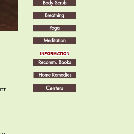
Body Scrub
Breathing
Yoga
Meditation
INFORMATION
Recomm. Books
Home Remedies
Centers
тт-
те