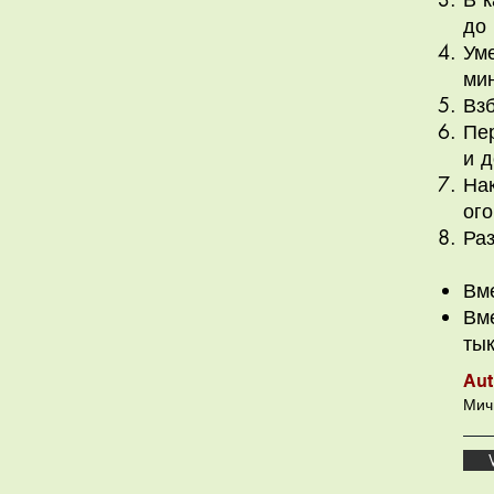
до
Ум
ми
Вз
Пер
и д
На
ого
Раз
Вм
Вм
тык
Aut
Мич