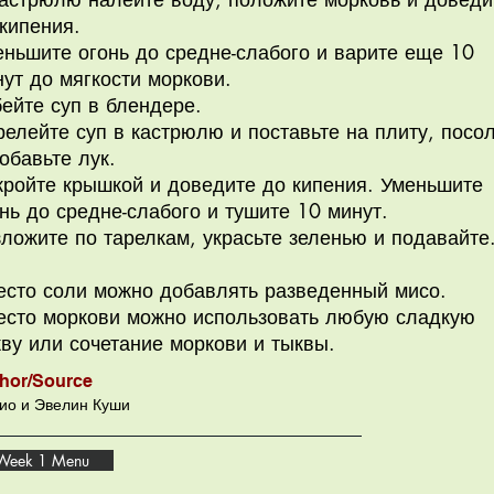
 кипения.
еньшите огонь до средне-слабого и варите еще 10
нут до мягкости моркови.
бейте суп в блендере.
елейте суп в кастрюлю и поставьте на плиту, посо
обавьте лук.
кройте крышкой и доведите до кипения. Уменьшите
нь до средне-слабого и тушите 10 минут.
ложите по тарелкам, украсьте зеленью и подавайте
есто соли можно добавлять разведенный мисо.
есто моркови можно использовать любую сладкую
ву или сочетание моркови и тыквы.
hor/Source
ио и Эвелин Куши
Week 1 Menu