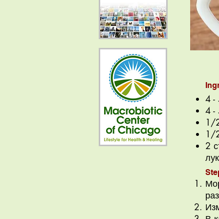
Ing
4 -
4 -
1/2
1/
2 с
лу
Ste
Мор
ра
Изм
В 