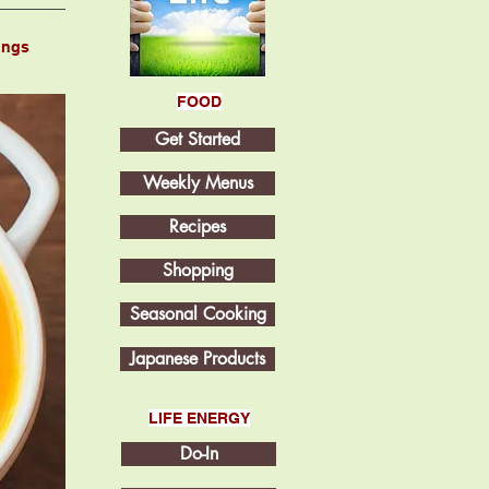
ings
FOOD
Get Started
Weekly Menus
Recipes
Shopping
Seasonal Cooking
Japanese Products
LIFE ENERGY
Do-In