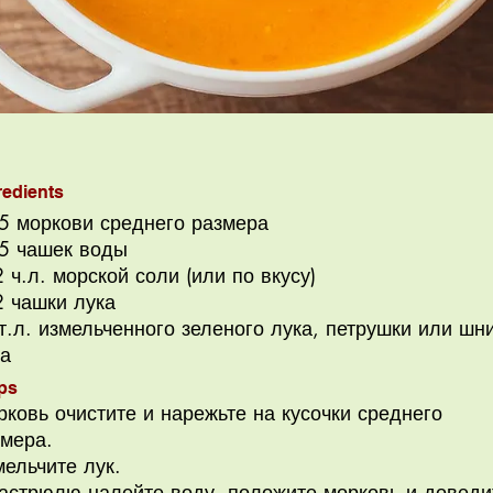
redients
 5 моркови среднего размера
 5 чашек воды
 ч.л. морской соли (или по вкусу)
2 чашки лука
т.л. измельченного зеленого лука, петрушки или шни
ка
ps
ковь очистите и нарежьте на кусочки среднего
змера.
ельчите лук.
кастрюлю налейте воду, положите морковь и доведи