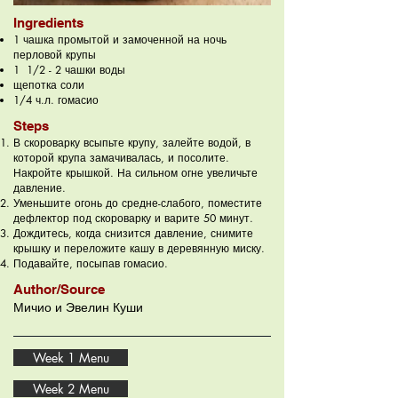
Ingredients
1 чашка промытой и замоченной на ночь
перловой крупы
1 1/2 - 2 чашки воды
щепотка соли
1/4 ч.л. гомасио
Steps
В скороварку всыпьте крупу, залейте водой, в
которой крупа замачивалась, и посолите.
Накройте крышкой. На сильном огне увеличьте
давление.
Уменьшите огонь до средне-слабого, поместите
дефлектор под скороварку и варите 50 минут.
Дождитесь, когда снизится давление, снимите
крышку и переложите кашу в деревянную миску.
Подавайте, посыпав гомасио.
Author/Source
Мичио и Эвелин Куши
Week 1 Menu
Week 2 Menu