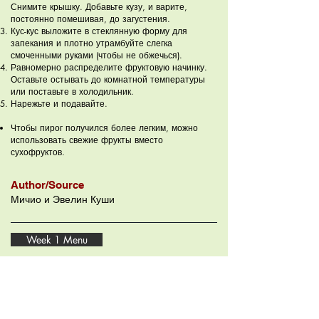
Снимите крышку. Добавьте кузу, и варите,
постоянно помешивая, до загустения.
Кус-кус выложите в стеклянную форму для
запекания и плотно утрамбуйте слегка
смоченными руками (чтобы не обжечься).
Равномерно распределите фруктовую начинку.
Оставьте остывать до комнатной температуры
или поставьте в холодильник.
Нарежьте и подавайте.
Чтобы пирог получился более легким, можно
использовать свежие фрукты вместо
сухофруктов.
Author/Source
Мичио и Эвелин Куши
Week 1 Menu
Week 2 Menu
Recipes