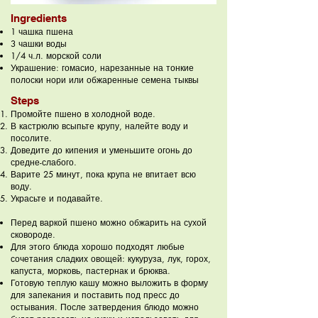
Ingredients
1 чашка пшена
3 чашки воды
1/4 ч.л. морской соли
Украшение: гомасио, нарезанные на тонкие
полоски нори или обжаренные семена тыквы
Steps
Промойте пшено в холодной воде.
В кастрюлю всыпьте крупу, налейте воду и
посолите.
Доведите до кипения и уменьшите огонь до
средне-слабого.
Варите 25 минут, пока крупа не впитает всю
воду.
Украсьте и подавайте.
Перед варкой пшено можно обжарить на сухой
сковороде.
Для этого блюда хорошо подходят любые
сочетания сладких овощей: кукуруза, лук, горох,
капуста, морковь, пастернак и брюква.
Готовую теплую кашу можно выложить в форму
для запекания и поставить под пресс до
остывания. После затвердения блюдо можно