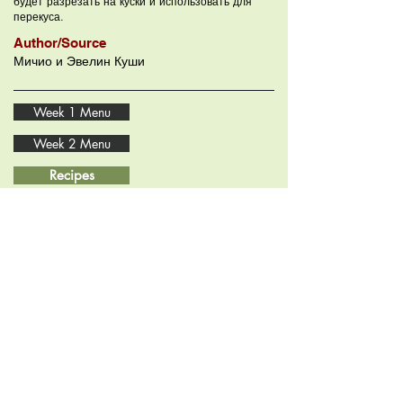
будет разрезать на куски и использовать для
перекуса.
Author/Source
Мичио и Эвелин Куши
Week 1 Menu
Week 2 Menu
Recipes