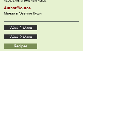
нарезанным зеленым луком.
Author/Source
Мичио и Эвелин Куши
Week 1 Menu
Week 2 Menu
Recipes