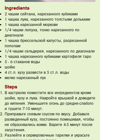
Ingredients
2 чашки сейтана, нарезанного кубиками
1 чашка лука, нарезанного толстыми дольками
1 чашка нарезанной моркови
1/4 чашки лопуха, тонко нарезанного по
диагонали
1 чашка брюссельской капусты, разрезанной
пополам
1/4 чашки сельдерея, нарезанного по диагонали
1 чашка нарезанного кубиками картофеля таро
5 - 6 стаканов воды
шойю
4 ст.л. кузу развести в 5 ст.л. воды
мелко нарезанный лук
Steps
В кастрюлю поместите все ингредиентов кроме
шойю, кузу и лука. Накройте крышкой и доведите
до кипения. Уменьшите огонь до средне-слабого
и тушите 7-10 минут.
Приправьте соевым соусом по вкусу. Добавьте
разведенный кузу, постоянно помешивая, чтобы
не образовались комки. Варите 4-5 минут после
загустения.
Разлейте в сервировочные тарелки и украсьте