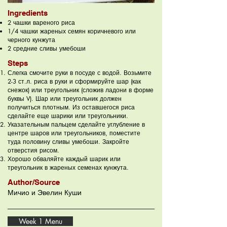
Ingredients
2 чашки вареного риса
1/4 чашки жареных семян коричневого или
черного кунжута
2 средние сливы умебоши
Steps
Слегка смочите руки в посуде с водой. Возьмите
2-3 ст.л. риса в руки и сформируйте шар (как
снежок) или треугольник (сложив ладони в форме
буквы V). Шар или треугольник должен
получиться плотным. Из оставшегося риса
сделайте еще шарики или треугольники.
Указательным пальцем сделайте углубление в
центре шаров или треугольников, поместите
туда половину сливы умебоши. Закройте
отверстия рисом.
Хорошо обваляйте каждый шарик или
треугольник в жареных семенах кунжута.
Author/Source
Мичио и Эвелин Куши
Week 1 Menu